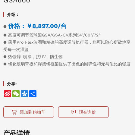
GSA660
介绍：
价格：￥8,897.00/台
●
●
高度可调节篮球架GSA/GSA-CV系列54"/60"/72"
● 采用Pro Flex篮圈和精确的高度调节执行器，您可以随心所欲地享
受每一次灌篮
● 热镀锌+喷涂，抗UV，防生锈
● 钢化玻璃背板和焊接钢框架提供了出色的回弹性和无与伦比的强度
分享:
Sina
WeChat
Qzone
Share
Weibo
添加到购物车
现在询价
产品详情