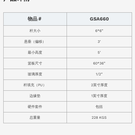
物品＃
GSA660
杆大小
6*6”
悬垂（偏移）
3’
最小高度
5’
篮板尺寸
60*36”
玻璃厚度
1/2”
杆填充（PU）
2英寸厚度
边缘垫
1英寸厚度
硬件套件
包括
总重量
228 KGS