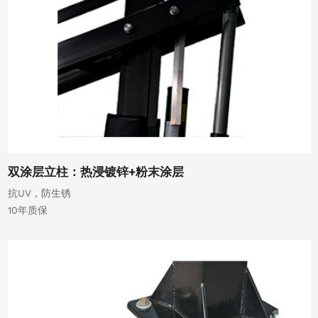
双涂层立柱：热浸镀锌+粉末涂层
抗UV，防生锈
10年质保