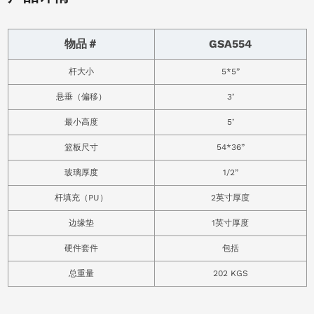
物品＃
GSA554
杆大小
5*5”
悬垂（偏移）
3’
最小高度
5’
篮板尺寸
54*36”
玻璃厚度
1/2”
杆填充（PU）
2英寸厚度
边缘垫
1英寸厚度
硬件套件
包括
总重量
202 KGS