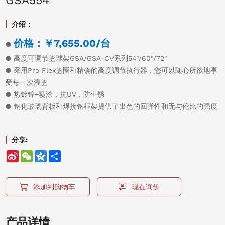
GSA554
介绍：
价格：￥7,655.00/台
●
●
高度可调节篮球架GSA/GSA-CV系列54"/60"/72"
● 采用Pro Flex篮圈和精确的高度调节执行器，您可以随心所欲地享
受每一次灌篮
● 热镀锌+喷涂，抗UV，防生锈
● 钢化玻璃背板和焊接钢框架提供了出色的回弹性和无与伦比的强度
分享:
Sina
WeChat
Qzone
Share
Weibo
添加到购物车
现在询价
产品详情