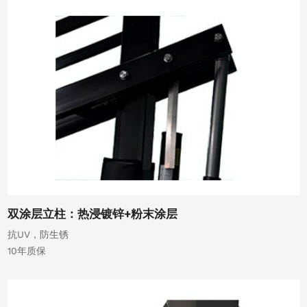
双涂层立柱：热浸镀锌+粉末涂层
抗UV，防生锈
10年质保